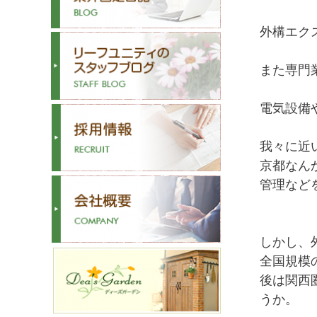
外構エク
また専門
電気設備
我々に近
京都なん
管理など
しかし、
全国規模
後は関西
うか。