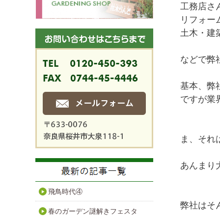
工務店さ
リフォー
土木・建
などで弊
基本、弊社
ですが業
ま、それ
あんまり
飛鳥時代④
弊社はそ
春のガーデン謎解きフェスタ