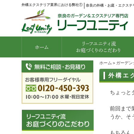
外構エクステリア業界における弊社①
│
奈良の外構・お庭・エクステ
ホーム
＞
ガーデン
外構エ
ちょっと
前回まで
うか、そ
もちろん、