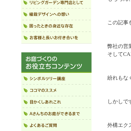
この記事
弊社の営
そしてC
紛れもな
しかしで
外構エク