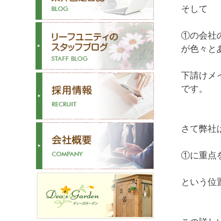
そして
①の会社
が色々と
下請けメ
です。
さて弊社
①に重点
という位