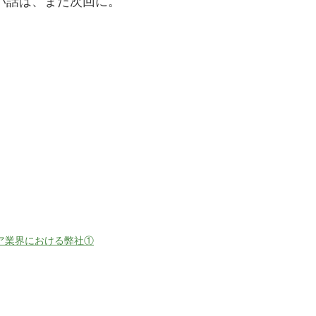
い話は、また次回に。
ア業界における弊社①