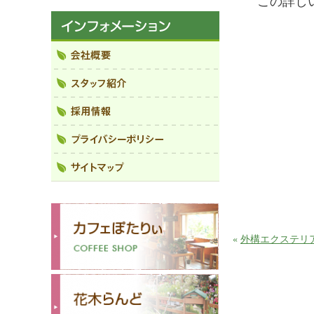
この詳し
«
外構エクステリ