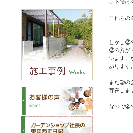
に下請け
これらの
しかし②
②の方が
います。
あります
また②の
存在しま
なので②