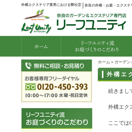
外構エクステリア業界における弊社②
│
奈良の外構・お庭・エクステ
ホーム
＞
ガーデン
外構エ
続きまし
外構エク
ここでは