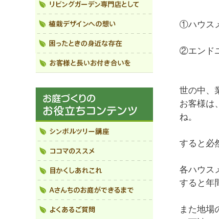
①ハウス
②エンド
世の中、
お客様は
ね。
すると必
各ハウス
すると年
また地場