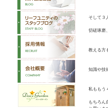
そして３
切磋琢磨
教える方
知識や技
私ももう
もちろん