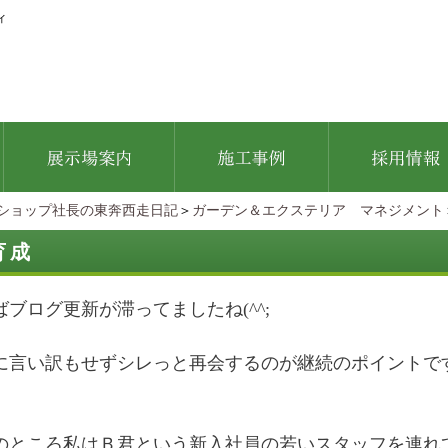
ィ
ショップ社長の東奔西走日記
＞
ガーデン＆エクステリア マネジメント
育成
ブログ更新が滞ってましたね(^^;
に言い訳もせずシレっと再会するのが継続のポイントです
のところ私はＢ君という新入社員の若いスタッフを連れ