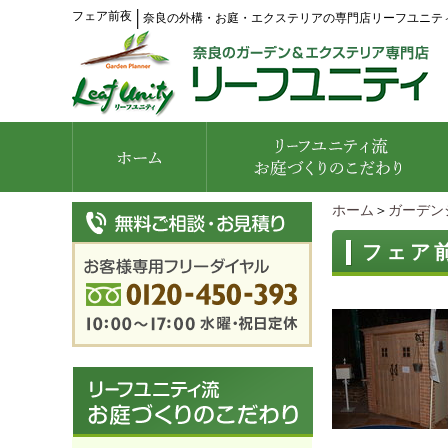
フェア前夜
│
奈良の外構・お庭・エクステリアの専門店リーフユニテ
ホーム
＞
ガーデン
フェア