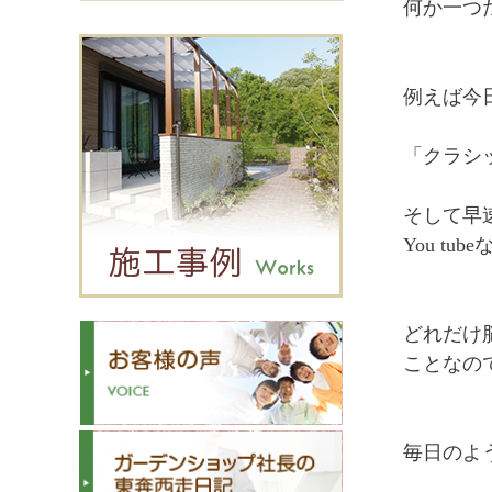
何か一つ
例えば今
「クラシ
そして早
You t
どれだけ
ことなの
毎日のよ