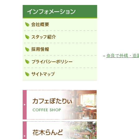
«
奈良で外構・造