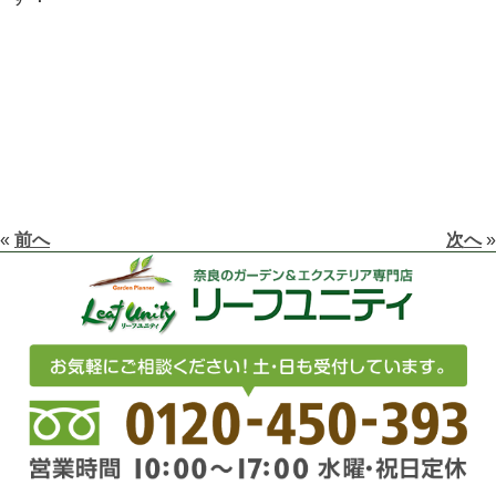
«
前へ
次へ
»