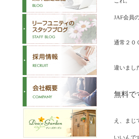
これ。
JAF会
通常２０
違いまし
無料で
え、まじ
いいんで