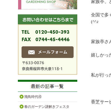
家族亭、
全国で多
(^^♪
家族亭さ
嬉しかっ
私が行っ
飛鳥時代④
香芝サー
春のガーデン謎解きフェスタ