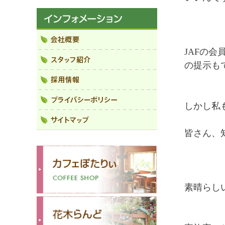
JAFの
の提示もで
しかし私
皆さん、
素晴らし