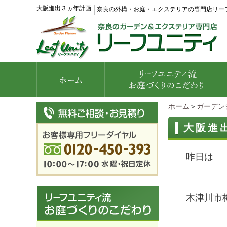
大阪進出３ヵ年計画
│
奈良の外構・お庭・エクステリアの専門店リー
ホーム
＞
ガーデン
大阪進
昨日は
木津川市