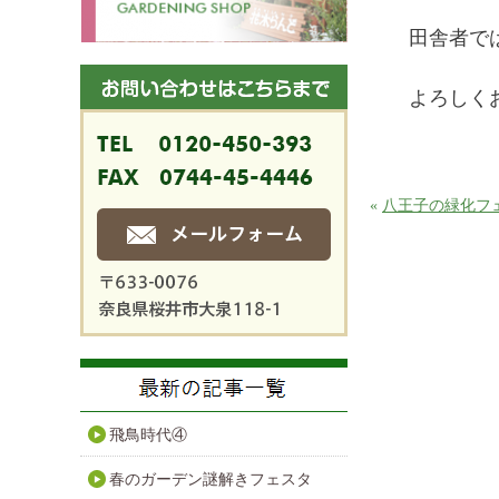
田舎者で
よろしく
«
八王子の緑化フ
飛鳥時代④
春のガーデン謎解きフェスタ