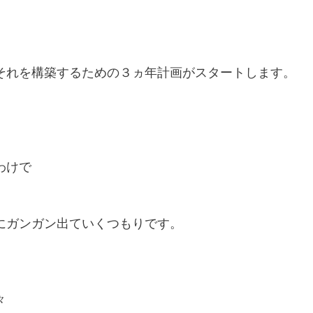
それを構築するための３ヵ年計画がスタートします。
わけで
にガンガン出ていくつもりです。
々