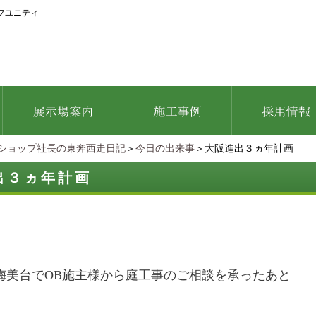
フユニティ
ショップ社長の東奔西走日記
＞
今日の出来事
＞大阪進出３ヵ年計画
出３ヵ年計画
梅美台でOB施主様から庭工事のご相談を承ったあと