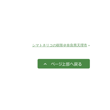
シマトネリコの樹形＠奈良県天理市
»