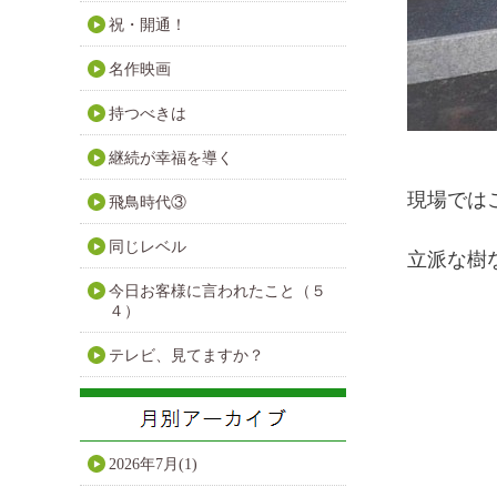
祝・開通！
名作映画
持つべきは
継続が幸福を導く
現場では
飛鳥時代③
同じレベル
立派な樹
今日お客様に言われたこと（５
４）
テレビ、見てますか？
2026年7月(1)