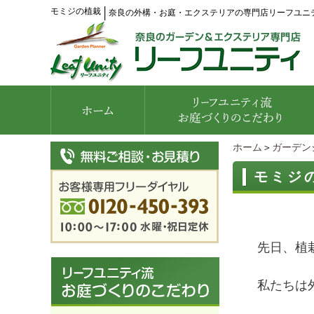
モミジの植栽
│
奈良の外構・お庭・エクステリアの専門店リーフユニ
ホーム
＞
ガーデン
モミジ
先日、植栽
私たちは