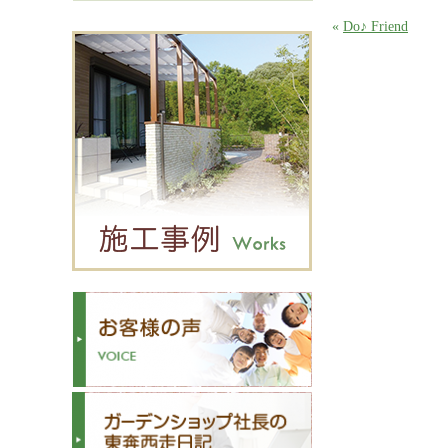
«
Do♪ Friend