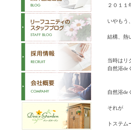
２０１１
いやもう
結構、熱
当時はリ
自然浴d
自然浴d
それが
トステム