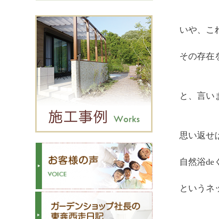
いや、こ
その存在を
と、言い
思い返せ
自然浴de
というネ