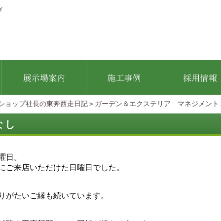
ィ
ショップ社長の東奔西走日記
＞
ガーデン＆エクステリア マネジメント
なし
曜日。
にご来店いただけた日曜日でした。
りがたいご縁も続いています。