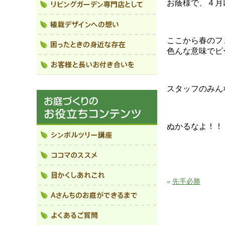
お蔭様で、４月
ここから春のフ
色んな意味でピ
スタッフのみん
ぬかるなよ！！
«
先手必勝