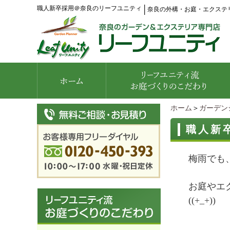
職人新卒採用＠奈良のリーフユニティ
│
奈良の外構・お庭・エクステ
ホーム
＞
ガーデン
職人新
梅雨でも
お庭やエ
((+_+))