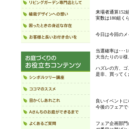
来場者通算152
実数は180組く
今日は今回のメ
当選確率は･･･1
大当たりのＵ様
ハズレの方、ゴ
是非、買ってくだ
良いイベントに
今後のフェアで
フェア企画部門