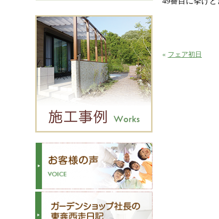
49番目に挙げ
«
フェア初日