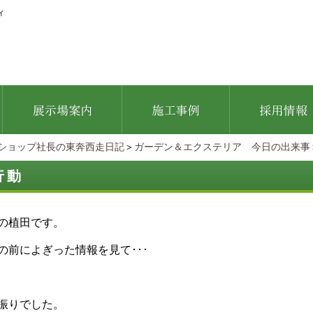
ィ
ショップ社長の東奔西走日記
＞
ガーデン＆エクステリア 今日の出来事
行動
の植田です。
の前によぎった情報を見て･･･
振りでした。