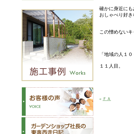
確かに身近にも
おしゃべり好き
この憎めないキ
「地域の人１０
１１人目。
«
ＦＡ