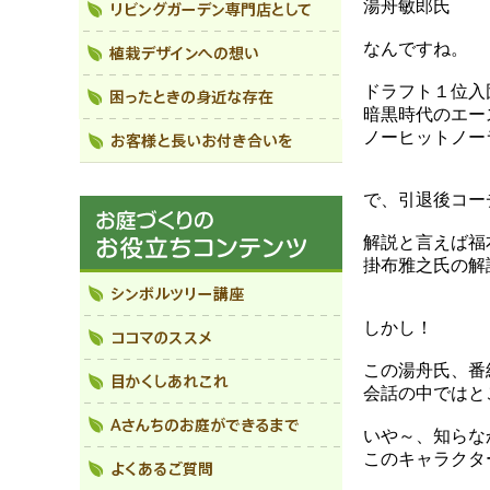
湯舟敏郎氏
なんですね。
ドラフト１位入
暗黒時代のエー
ノーヒットノー
で、引退後コー
解説と言えば福
掛布雅之氏の解
しかし！
この湯舟氏、番
会話の中ではと
いや～、知らな
このキャラクタ