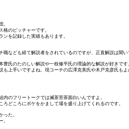
団。
ス格のピッチャーです。
ランを記録した実績もあります。
チ職なども経て解説者をされているのですが、正直解説は聞い
本豊氏のたのしい解説や一枝修平氏の理論的な解説が好きです
説も上手いですよね。現コーチの広澤克美氏や木戸克彦氏もよ
組内のフリートークでは滅茶苦茶面白いんですよ。
ころどころにボケをかまして場を盛り上げてくれるのです。
かった。
ー。