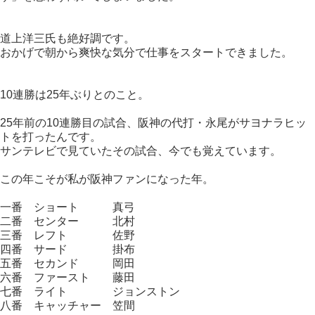
道上洋三氏も絶好調です。
おかげで朝から爽快な気分で仕事をスタートできました。
10連勝は25年ぶりとのこと。
25年前の10連勝目の試合、阪神の代打・永尾がサヨナラヒッ
トを打ったんです。
サンテレビで見ていたその試合、今でも覚えています。
この年こそが私が阪神ファンになった年。
一番 ショート 真弓
二番 センター 北村
三番 レフト 佐野
四番 サード 掛布
五番 セカンド 岡田
六番 ファースト 藤田
七番 ライト ジョンストン
八番 キャッチャー 笠間