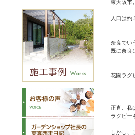
東大阪市
人口は約
奈良でい
既に奈良
花園ラグ
正直、私
ラグビーも
しかし、