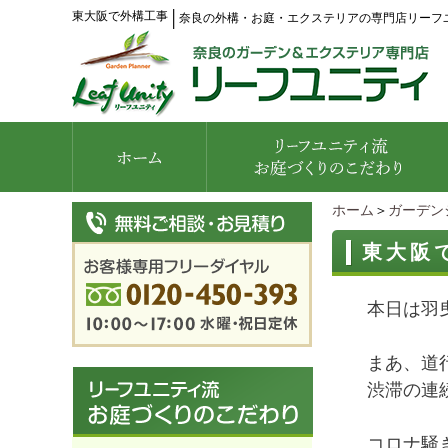
東大阪で外構工事
│
奈良の外構・お庭・エクステリアの専門店リーフ
ホーム
＞
ガーデン
東大阪
本日は羽
まあ、道
渋滞の連
コロナ騒