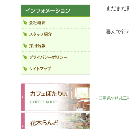
まだまだ
喜んで行
«
三重県で植栽工