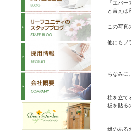
「エバー
と言えば私
この写真
他にもブ
ちなみに
柱を立て
板を貼る
緑のある