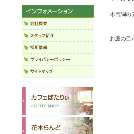
木目調の
お庭の目