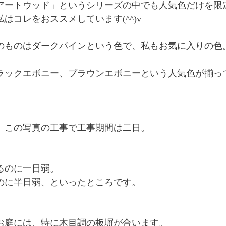
アートウッド」というシリーズの中でも人気色だけを限
はコレをおススメしています(^^)v
のものはダークパインという色で、私もお気に入りの色
ラックエボニー、ブラウンエボニーという人気色が揃って
、この写真の工事で工事期間は二日。
るのに一日弱。
のに半日弱、といったところです。
お庭には、特に木目調の板塀が合います。