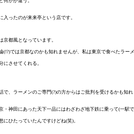
と何かが違う。
に入ったのが来来亭という店です。
は京都風となっています。
論(!?)では京都なのかも知れませんが、私は東京で食べたラー
分にさせてくれる。
話で、ラーメンのご専門(?)の方からはご批判を受けるかも知
京・神田にあった天下一品にはわざわざ地下鉄に乗って(一駅
愁にひたっていたんですけどね(笑)。