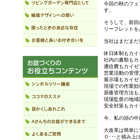
今回の秋のフェ
す。
そうして、前回
リーフレットを
当社はまだまだ
休日体制もカイ
社内の書類もカ
通信費もカイゼ
営業活動の管理
展示場もカイゼ
現場での作業効
原価管理方法も
現場監督の地域
安全対策もカイ
今、私の頭の中
大改革は簡単に
０･･･と積み