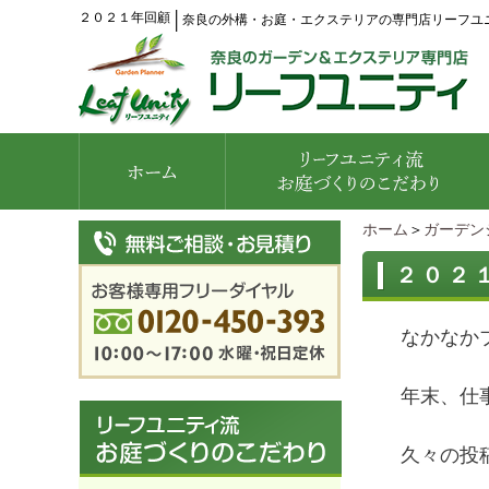
２０２１年回顧
│
奈良の外構・お庭・エクステリアの専門店リーフユ
ホーム
＞
ガーデン
２０２
なかなか
年末、仕
久々の投