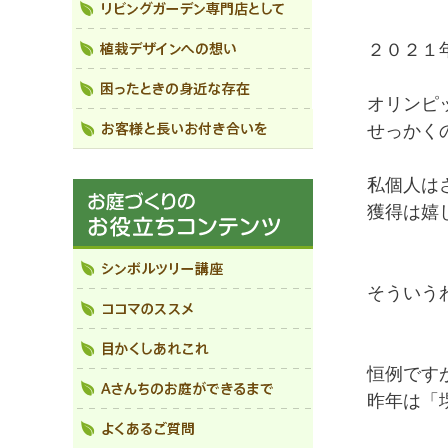
２０２１
オリンピ
せっかく
私個人は
獲得は嬉
そういう
恒例です
昨年は「