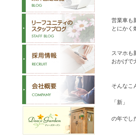
営業車も
とにかく
スマホも新
おかげで
そんなこ
「新」
の年でし