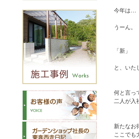
今年は…
うーん。
「新」
と、いた
何と言っ
二人が入
新たなお
ここでも