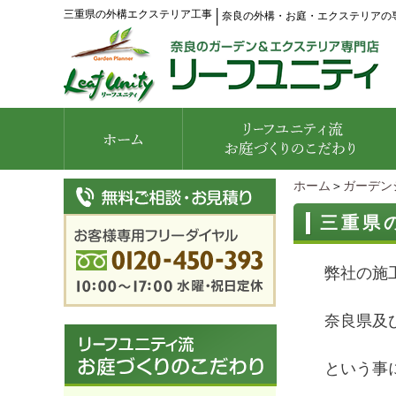
三重県の外構エクステリア工事
│
奈良の外構・お庭・エクステリアの
ホーム
＞
ガーデン
三重県
弊社の施
奈良県及
という事