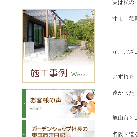
実は私の
津市 菰
が、ござ
いずれも
遠かったっ
亀山市と
名阪国道