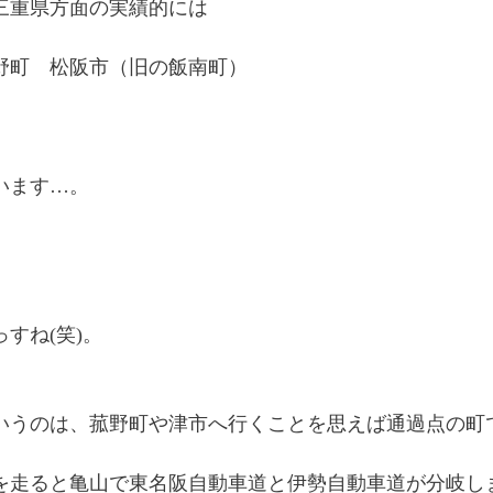
三重県方面の実績的には
野町 松阪市（旧の飯南町）
います…。
すね(笑)。
いうのは、菰野町や津市へ行くことを思えば通過点の町
を走ると亀山で東名阪自動車道と伊勢自動車道が分岐し