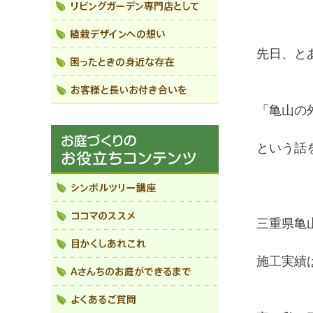
先日、と
「亀山の
という話
三重県亀
施工実績