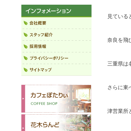
見ている
奈良を飛
三重県は
さらに東
津営業所