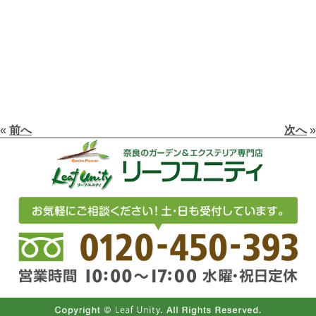
«
前へ
次へ
»