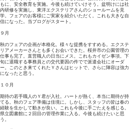
もに、安全教育を実施。今後も続けていけそう。盆明けには社
内研修を実施し、東洋エクステリアさんのショールームを見
学。フェアのお客様にご実家を紹介いただく。これも大きな自
信になった。当ブログがスタート。
９月
秋のフェアの企画が本格化。様々な提携をすすめる。エクステ
リアメーカーさんとも多くお会いできた。桜井市の公園管理の
仕事も完了。直営職人の日当にメス。これもカイゼン事項。下
旬に退職する事務員との交代要因の件でで派遣会社にオーダ
ー。このとき来てくれたＹさんはヒットで、さらに陣容は強力
になったと思う。
１０月
期待の若手職人のＹ君が入社。ハートが熱く、本当に期待が持
てる。秋のフェア準備は佳境に。しかし、スタッフの皆は春の
経験を生かして動きが良い。これも今後に手ごたえを感じる。
県立図書館に２回目の管理作業に入る。今後も続けたいと思
う。