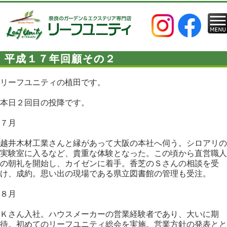
平成１７年回顧その２
リーフユニティの植田です。
本日２回目の投降です。
７月
越井木材工業さんと縁があって大阪の本社へ伺う。シロアリの
実験室に入るなど、貴重な体験となった。この頃から直営職人
の朝礼を開始し、カイゼンに着手。香芝のＳさんの相談を受
け、成約。思い出の現場である県立図書館の管理も受注。
８月
Ｋさん入社。ハウスメーカーの営業経験者であり、大いに期
待。初めてのリーフユニティ総会を実施。営業方針の発表とと