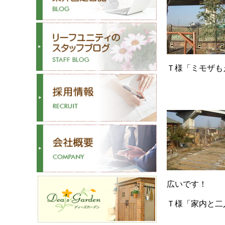
Ｔ様「ミモザも
広いです！
Ｔ様「家内と二