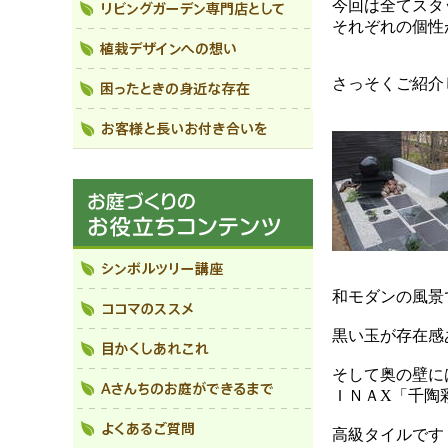
今回は全てスタ
それぞれの個性
さっそくご紹介
和モダンの風景
黒い玉が存在感
そして奥の壁に
ＩＮＡX「千陶
高級タイルです