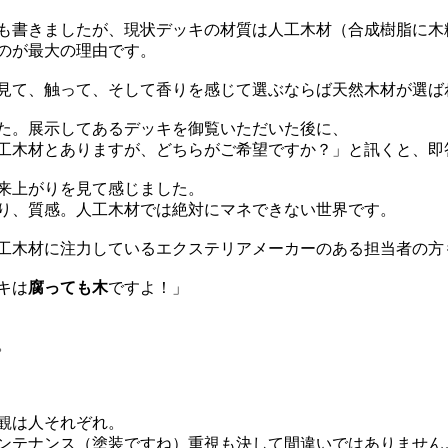
も書きましたが、現状デッキの材質は人工木材（合成樹脂に木
のが最大の理由です。
見て、触って、そして香りを感じて選ぶならば天然木材が選ば
た。展示してあるデッキを御覧いただいた後に、
工木材とありますが、どちらがご希望ですか？」と訊くと、即
来上がりを見て感じました。
り、質感。人工木材では絶対にマネできない世界です。
工木材に注力しているエクステリアメーカーのある担当者の方
キは
腐っても木
ですよ！」
。
観は人それぞれ。
ンテナンス（塗装ですね）重視も決して間違いではありません