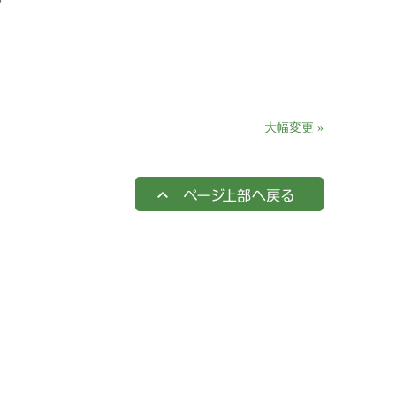
大幅変更
»