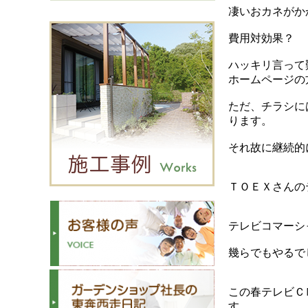
凄いおカネがか
費用対効果？
ハッキリ言って
ホームページの
ただ、チラシに
ります。
それ故に継続的
ＴＯＥＸさんの
テレビコマーシ
幾らでもやるで
この春テレビＣ
す。