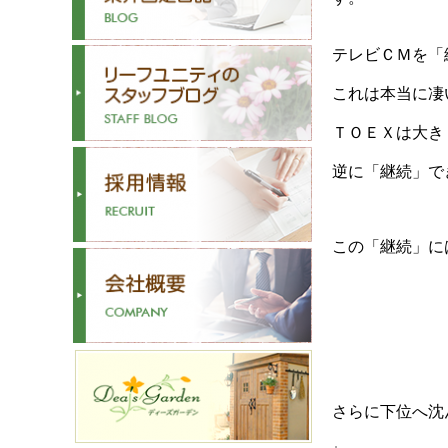
テレビＣＭを「
これは本当に凄
ＴＯＥＸは大き
逆に「継続」で
この「継続」に
さらに下位へ沈