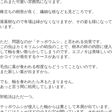
これまた可愛い雰囲気になります。
株立ちの樹形が良く、繊細な枝なども見どころです。
落葉樹なので冬場は緑がなくなりますが、その姿も様になって
います。
ただ、問題なのが「テッポウムシ」と言われる虫害です。
この虫はカミキリムシの幼虫のことで、樹木の幹の内部に侵入
して軸を食い散らかしてしまうのです。エゴノキは美味しいの
かコイツが発生するケースがあります。
毛虫に葉が食われる程度ならどうってことないのです。
また新しい葉が出ますから。
でも、軸を食われたら木もたまりません。
あっと言う間に枯死してしまいます。
対処法はただ一つ。
テッポウムシが侵入した軸からは糞として木屑が出ています。
そこには１ｃｍほどの小さな穴が開いています。それがテッポ