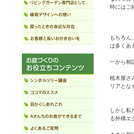
時にはご
もちろん
は多くあ
一から相
植木屋さ
リアとな
しかし私
る外構エ