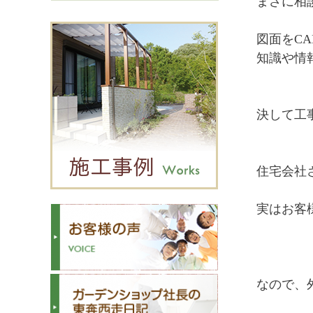
まさに相
図面をC
知識や情
決して工
住宅会社
実はお客
なので、