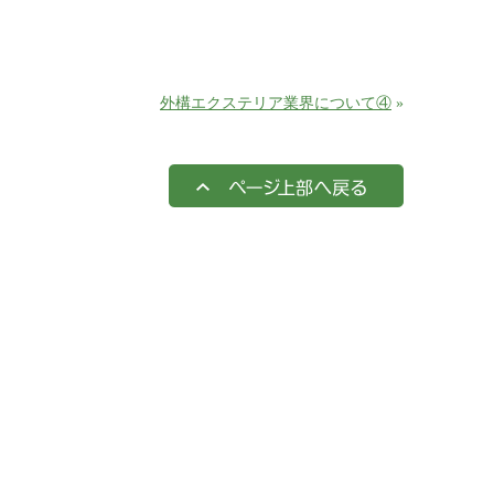
外構エクステリア業界について④
»