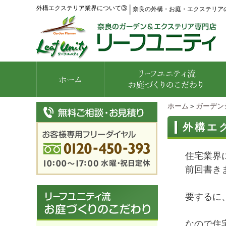
外構エクステリア業界について③
│
奈良の外構・お庭・エクステリア
ホーム
＞
ガーデン
外構エ
住宅業界
前回書き
要するに
なので住