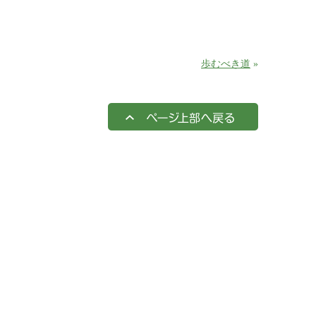
歩むべき道
»