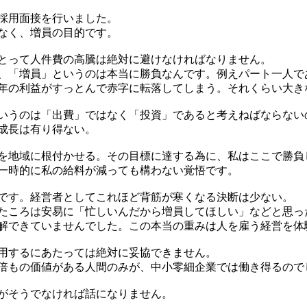
採用面接を行いました。
なく、増員の目的です。
とって人件費の高騰は絶対に避けなければなりません。
、「増員」というのは本当に勝負なんです。例えパート一人で
年の利益がすっとんで赤字に転落してしまう。それくらい大き
いうのは「出費」ではなく「投資」であると考えねばならない
成長は有り得ない。
を地域に根付かせる。その目標に達する為に、私はここで勝負
一時的に私の給料が減っても構わない覚悟です。
です。経営者としてこれほど背筋が寒くなる決断は少ない。
たころは安易に「忙しいんだから増員してほしい」などと思っ
解できていませんでした。この本当の重みは人を雇う経営を体
用するにあたっては絶対に妥協できません。
倍もの価値がある人間のみが、中小零細企業では働き得るので
がそうでなければ話になりません。