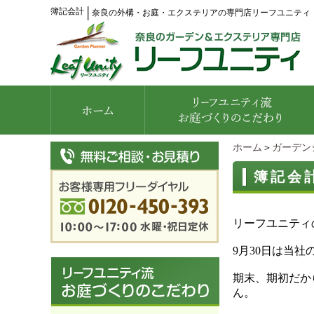
簿記会計
│
奈良の外構・お庭・エクステリアの専門店リーフユニティ
ホーム
＞
ガーデン
簿記会
リーフユニティ
9月30日は当社
期末、期初だか
ん。