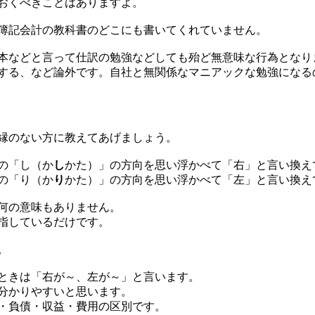
おくべきことはありますよ。
簿記会計の教科書のどこにも書いてくれていません。
本などと言って仕訳の勉強などしても殆ど無意味な行為となり
する、など論外です。自社と無関係なマニアックな勉強になる
縁のない方に教えてあげましょう。
の「し（か
し
かた）」の方向を思い浮かべて「右」と言い換え
の「り（か
り
かた）」の方向を思い浮かべて「左」と言い換え
何の意味もありません。
指しているだけです。
。
ときは「右が～、左が～」と言います。
分かりやすいと思います。
・負債・収益・費用の区別です。