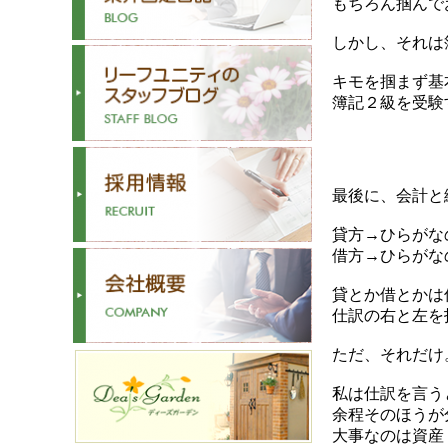
もちろん掴んで
しかし、それは
キモを掴まず基
簿記２級を受験
最後に、会計と
貸方→ひらがな
借方→ひらがな
貸とか借とかは
仕訳の右と左を
ただ、それだけ
私は仕訳を言う
余程そのほうが
大事なのは資産