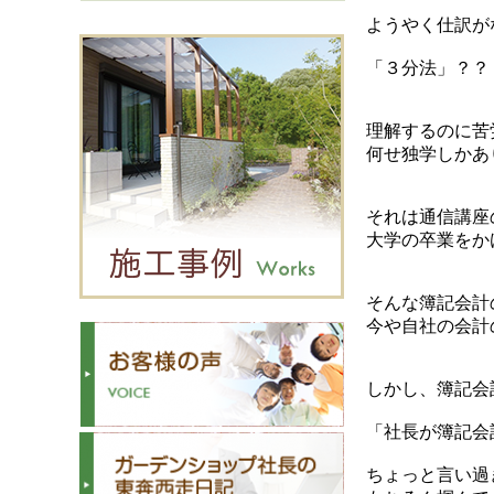
ようやく仕訳が
「３分法」？？
理解するのに苦
何せ独学しかあ
それは通信講座
大学の卒業をか
そんな簿記会計
今や自社の会計
しかし、簿記会
「社長が簿記会
ちょっと言い過