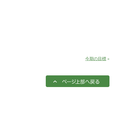
今期の目標
»