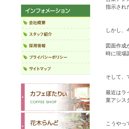
指示され
しかし、
図面作成
時に現場
そして、
最近はラ
業アシス
こうやっ