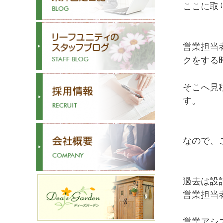
ここに取
営業担当
クをする
そこへ見
す。
なので、
過去は設
営業担当
営業アシ