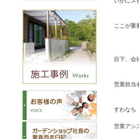
いかにス
ここが重
目下、会
営業担当
すわなち
営業アシ