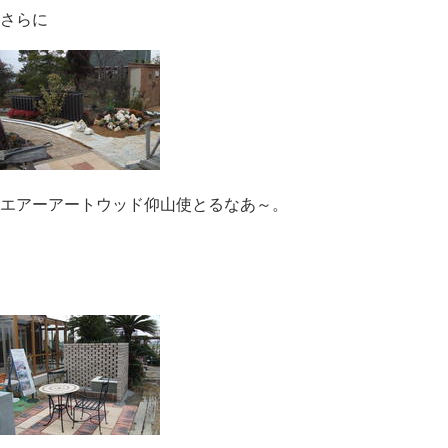
さらに
エアーアートウッド仰山使とるなあ～。