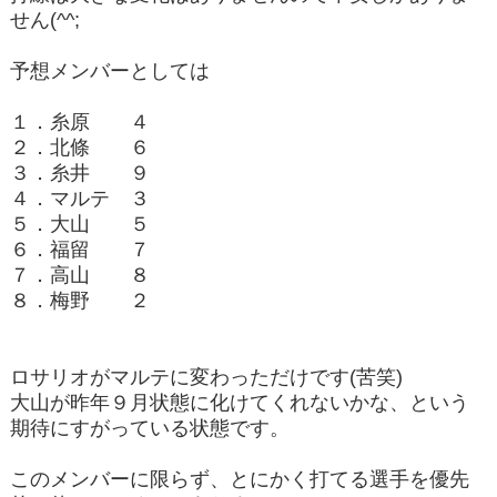
せん(^^;
予想メンバーとしては
１．糸原 ４
２．北條 ６
３．糸井 ９
４．マルテ ３
５．大山 ５
６．福留 ７
７．高山 ８
８．梅野 ２
ロサリオがマルテに変わっただけです(苦笑)
大山が昨年９月状態に化けてくれないかな、という
期待にすがっている状態です。
このメンバーに限らず、とにかく打てる選手を優先