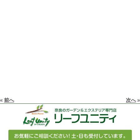
«
前へ
次へ
»