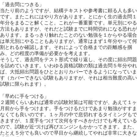
「過去問につきる」
当たり前のようですが、結構テキストや参考書に頼る人も多い
です。またこれにはやり方があります。とにかく生の過去問１
年分をまるごと解くこと。これが一番重要です。単元別にやる
方法もありますが、それだと試験までに時間切れになる恐れが
あります。まるっきり触れたことのない勉強を１からやる場合
は単元別にやることもありますが、通常はまず１年分やって何
割とれるか確認します。それによって合格までの距離感を掴
み、どの程度の準備が必要かを考えます。
そうして、過去問をテスト形式で繰り返し、その度に頻出問題
を詰めていきます。いわゆる資格試験の類は過去問５年分やれ
ば、大抵頻出問題をひととおりカバーできるようになっていま
す（カバーできない試験もありますが、それは相当難度の高い
試験に限られます）。
「早めに手をつける」
２週間くらいあれば通常の試験対策は可能ですが、あえて１ヶ
月前から手をつけます。手をつけるだけであまり勉強がすすま
なくても良いのです。１ヶ月の中で息切れするタイミングもで
きますが、１度手をつけて次何をすべきかだけでも考えている
ので、試験が近づけば再びエンジンもかかってきます。また、
たとえ５分でも良いので早目から継続してやれば非常に大きな