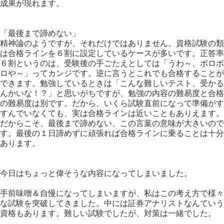
成果が現れます。
「最後まで諦めない」
精神論のようですが、それだけではありません。資格試験の類
は合格ラインを６割に設定しているケースが多いです。正答率
６割というのは、受験後の手ごたえとしては「うわ～、ボロボ
ロや～」ってカンジです。逆に言うとこれでも合格することが
できます。勉強しているときは「こんな難しいテスト、受かる
んかいな！？」と思いがちですが、勉強の内容の難易度と合格
の難易度は別です。だから、いくら試験直前になって準備がす
すんでいなくても、実は合格ラインは近いこともありえます。
だからこそ、最後まで諦めない、この言葉の意味が大きいので
す。最後の１日諦めずに頑張れば合格ラインに乗ることは十分
あります。
今日はちょっと偉そうな内容になってしまいました。
手前味噌＆自慢になってしまいますが、私はこの考え方で様々
な試験を突破してきました。中には証券アナリストなんていう
資格もあります。難しい試験でしたが、対策は一緒でした。