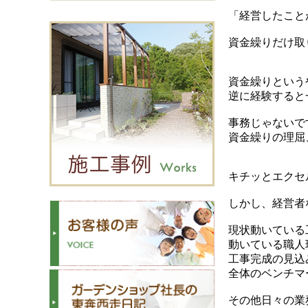
「経営したこと
資金繰りだけ取
資金繰りという
逆に経験すると
事務じゃないで
資金繰りの理屈
キチッとエクセ
しかし、経営者
現状動いている
動いている職人
工事完成の見込
全体のベンチマ
その他日々の業