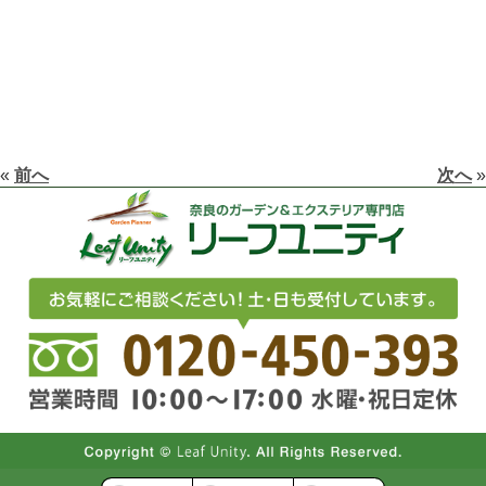
«
前へ
次へ
»