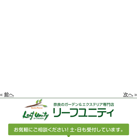
«
前へ
次へ
»