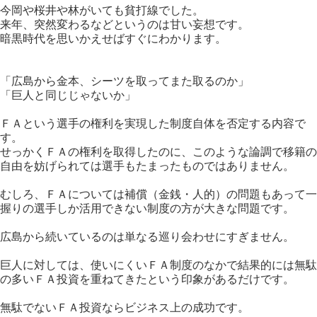
今岡や桜井や林がいても貧打線でした。
来年、突然変わるなどというのは甘い妄想です。
暗黒時代を思いかえせばすぐにわかります。
「広島から金本、シーツを取ってまた取るのか」
「巨人と同じじゃないか」
ＦＡという選手の権利を実現した制度自体を否定する内容で
す。
せっかくＦＡの権利を取得したのに、このような論調で移籍の
自由を妨げられては選手もたまったものではありません。
むしろ、ＦＡについては補償（金銭・人的）の問題もあって一
握りの選手しか活用できない制度の方が大きな問題です。
広島から続いているのは単なる巡り会わせにすぎません。
巨人に対しては、使いにくいＦＡ制度のなかで結果的には無駄
の多いＦＡ投資を重ねてきたという印象があるだけです。
無駄でないＦＡ投資ならビジネス上の成功です。