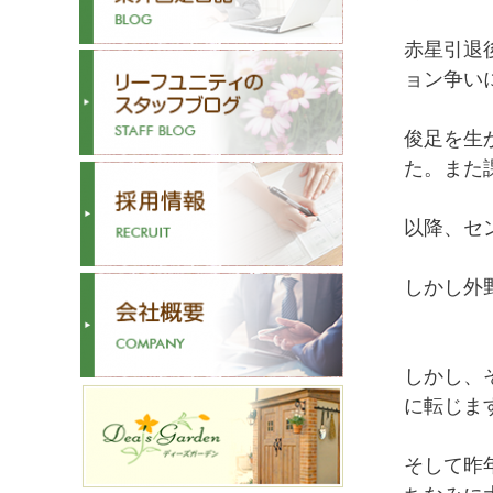
赤星引退
ョン争い
俊足を生
た。また
以降、セ
しかし外
しかし、
に転じま
そして昨