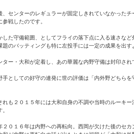
後、センターのレギュラーが固定しきれていなかったチ
に参戦したのです。
かした守備範囲、としてフライの落下点に入る速さなど
課題のバッティングも特に左投手には一定の成果を出す
ンター・大和が定着し、あの華麗な内野守備は封印され
野手としての好守の連発に世の評価は「内外野どちらを
それも２０１５年には大和自身の不調や当時のルーキー
す。
年２０１６年は内野への再転向。西岡が欠けた後のセカ