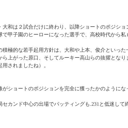
。
・大和は２試合だけに終わり、以降ショートのポジショ
球で甲子園のヒーローになった選手で、高校時代から私
の積極的な若手起用方針は、大和や上本、俊介といった
から上がった原口、そしてルーキー高山らの抜擢となり
起用されましたね）。
條がショートのポジションを完全に獲ったかのようにな
局セカンド中心の出場でバッティングも.231と低迷して