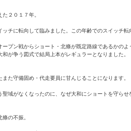
えた２０１７年。
イッチに転向して臨みました。この年齢でのスイッチ転
オープン戦からショート・北條が既定路線であるかのよ
大和が争う図式で結局上本がレギュラーとなりました。
たまた守備固め・代走要員に甘んじることになります。
う聖域がなくなったのに、なぜ大和にショートを守らせ
北條の不振。