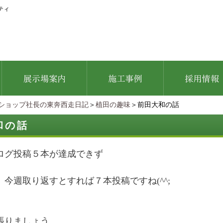
ティ
ショップ社長の東奔西走日記
＞
植田の趣味
＞前田大和の話
和の話
ログ投稿５本が達成できず
、今週取り返すとすれば７本投稿ですね(^^;
張りましょう。