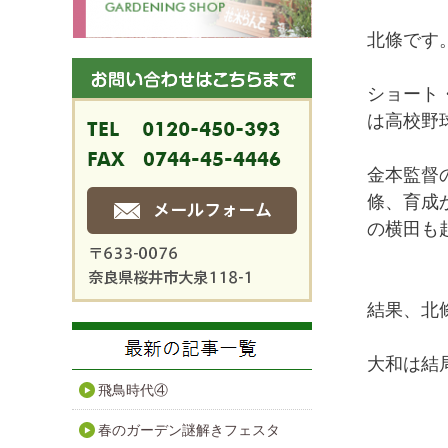
北條です
ショート
は高校野
金本監督
條、育成
の横田も
結果、北
大和は結
飛鳥時代④
春のガーデン謎解きフェスタ