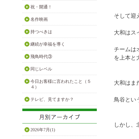
祝・開通！
そして迎
名作映画
持つべきは
大和はス
継続が幸福を導く
チームは
飛鳥時代③
を上本と
同じレベル
今日お客様に言われたこと（５
大和はま
４）
鳥谷とい
テレビ、見てますか？
しかし、
2026年7月(1)