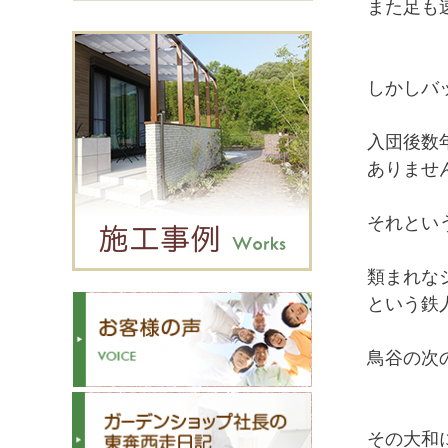
また足も
しかしバ
入団後数
ありませ
それとい
類まれな
という鉄
鳥谷の次
その大和