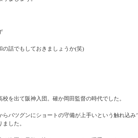
ず
和の話でもしておきましょうか(笑)
。
高校を出て阪神入団。確か岡田監督の時代でした。
からバツグンにショートの守備が上手いという触れ込み
りました。