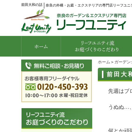
前田大和の話
│
奈良の外構・お庭・エクステリアの専門店リーフユニ
ホーム
＞
ガーデン
前田大
先週はブ
うぬぬ…
何とか頑