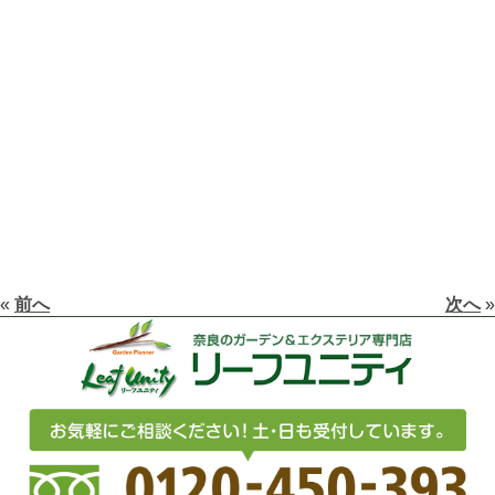
«
前へ
次へ
»