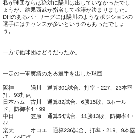
私が球団ならば絶対に陽川は出していなかったでし
ょうが、結果西武が指名して移籍が決まりました。
DHのあるパ・リーグには陽川のようなポジションの
選手にはチャンスが多いというのもあったでしょ
う。
一方で他球団はどうだったか。
一定の一軍実績のある選手を出した球団
阪神 陽川 通算301試合、打率・227、23本塁
打、93打点
日本ハム 古川 通算82試合、6勝15敗、3ホール
ド、防御率4・99
中日 笠原 通算54試合、11勝13敗、防御率4・
44
楽天 オコエ 通算236試合、打率・219、9本塁
打、44打点